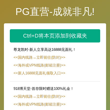
PG直营-成就非凡!
Ctrl+D将本页添加到收藏夹
尊龙凯时-新人立享高达16888见面礼！
<<国内线路→立即前往(防封)>>
<<海外或VPN线路(邮箱注册)>>
<<新人16888见面礼领取入口>>
918博天堂-首存限时赠送100%礼金！
<<国内线路→立即前往(防封)>>
<<海外或VPN线路(邮箱注册)>>